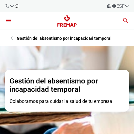
ESPAÑO
Español
Català
900 61 00
61
Euskara
Gestión del absentismo por incapacidad temporal
Galego
+34 91
919 61 61
Valencià
Empresas
English
Asesorías
Gestión del absentismo por
incapacidad temporal
Trabajadores
900 61 00
61
Colaboramos para cuidar la salud de tu empresa
Autónomos
Proveedores