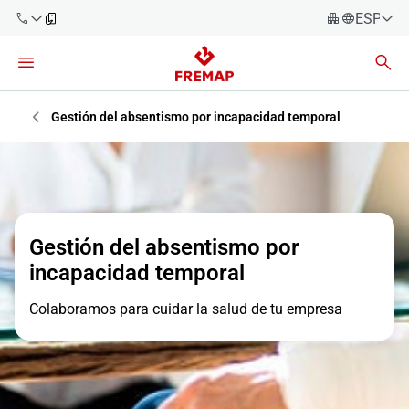
ESPAÑO
Español
Català
900 61 00
61
Euskara
Gestión del absentismo por incapacidad temporal
Galego
+34 91
919 61 61
Valencià
Empresas
English
Asesorías
Gestión del absentismo por
incapacidad temporal
Trabajadores
900 61 00
61
Colaboramos para cuidar la salud de tu empresa
Autónomos
Proveedores